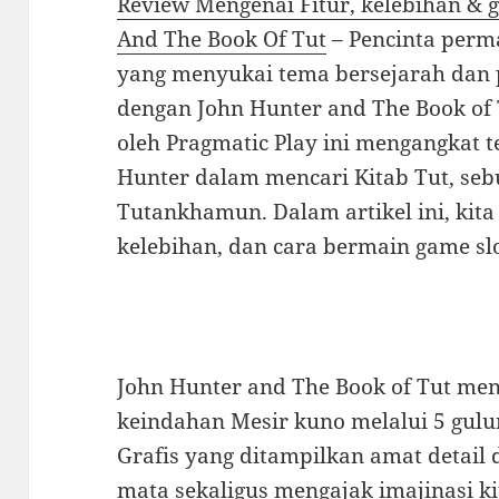
Review Mengenai Fitur, kelebihan & g
And The Book Of Tut
– Pencinta perma
yang menyukai tema bersejarah dan 
dengan John Hunter and The Book o
oleh Pragmatic Play ini mengangkat 
Hunter dalam mencari Kitab Tut, seb
Tutankhamun. Dalam artikel ini, kita 
kelebihan, dan cara bermain game slo
John Hunter and The Book of Tut me
keindahan Mesir kuno melalui 5 gul
Grafis yang ditampilkan amat deta
mata sekaligus mengajak imajinasi k