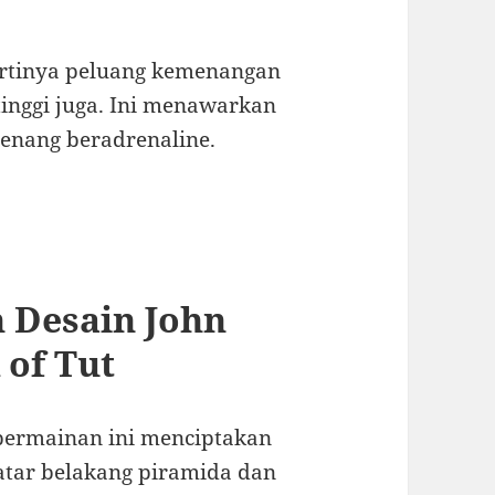
, artinya peluang kemenangan
tinggi juga. Ini menawarkan
senang beradrenaline.
n Desain John
 of Tut
 permainan ini menciptakan
atar belakang piramida dan