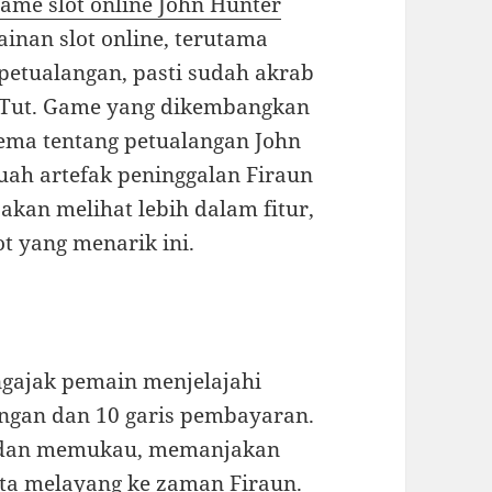
ame slot online John Hunter
inan slot online, terutama
petualangan, pasti sudah akrab
f Tut. Game yang dikembangkan
tema tentang petualangan John
uah artefak peninggalan Firaun
akan melihat lebih dalam fitur,
t yang menarik ini.
ngajak pemain menjelajahi
ungan dan 10 garis pembayaran.
il dan memukau, memanjakan
ita melayang ke zaman Firaun.