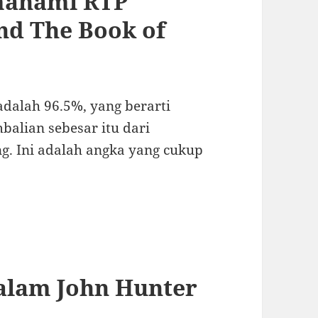
ahami RTP
nd The Book of
adalah 96.5%, yang berarti
lian sebesar itu dari
g. Ini adalah angka yang cukup
dalam John Hunter