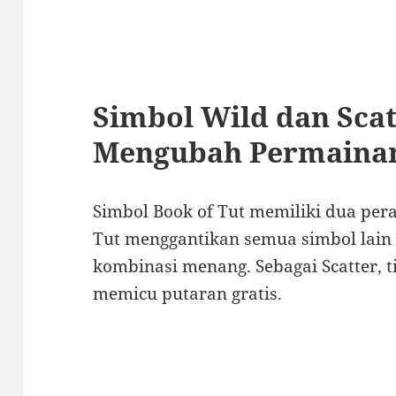
Simbol Wild dan Scat
Mengubah Permaina
Simbol Book of Tut memiliki dua pera
Tut menggantikan semua simbol la
kombinasi menang. Sebagai Scatter, t
memicu putaran gratis.