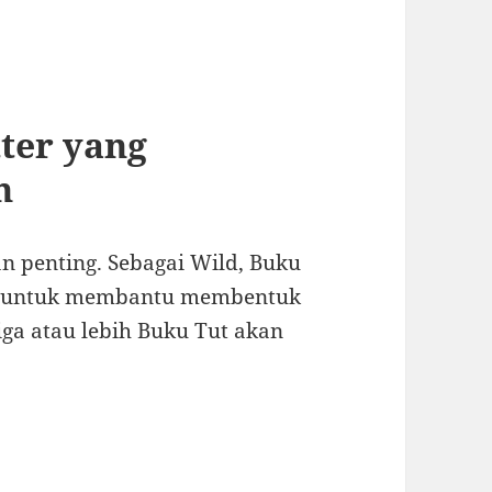
ter yang
n
n penting. Sebagai Wild, Buku
in untuk membantu membentuk
iga atau lebih Buku Tut akan