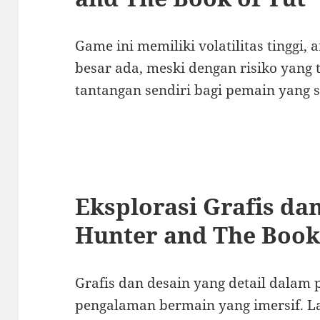
Game ini memiliki volatilitas tinggi
besar ada, meski dengan risiko yang 
tantangan sendiri bagi pemain yang 
Eksplorasi Grafis da
Hunter and The Book
Grafis dan desain yang detail dalam
pengalaman bermain yang imersif. L