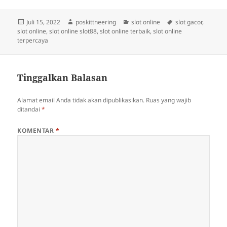
Diposkan
Penulis
Kategori
Tag
Juli 15, 2022
poskittneering
slot online
slot gacor
,
pada
slot online
,
slot online slot88
,
slot online terbaik
,
slot online
terpercaya
Tinggalkan Balasan
Alamat email Anda tidak akan dipublikasikan.
Ruas yang wajib
ditandai
*
KOMENTAR
*