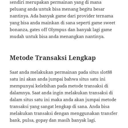
sendiri merupakan permainan yang di mana
peluang anda untuk bisa menang begitu besar
nantinya. Ada banyak game dari provider ternama
yang bisa anda mainkan di sana seperti game sweet
bonanza, gates off Olympus dan banyak lagi game
mudah untuk bisa anda menangkan nantinya.
Metode Transaksi Lengkap
Saat anda melakukan permainan pada situs slot88
satu ini akan anda jumpai bahwa situs satu ini
mempunyai kelebihan pada metode transaksi di
dalamnya. Saat anda ingin melakukan transaksi di
dalam situs satu ini maka anda akan jumpai metode
transaksi yang sangat lengkap di sana. Anda bisa
melakukan transaksi dengan menggunakan transfer
bank, pulsa, gopay dan masih banyak lagi.