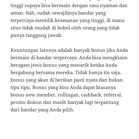
tinggi supaya bisa bermain dengan rasa nyaman dan
aman. Nah, sudah sewajibnya bandar yang
terpercaya memilik keamanan yang tinggi, di mana
situs tidak mudah di bobol oleh orang yang tidak
punya tanggung jawab.
Keuntungan lainnya adalah banyak bonus jika Anda
bermain di bandar terpercaya. Anda bisa mengklaim
beragam jenis bonus yang menarik ketika Anda
bergabung bersama mereka. Tidak hanya itu saja,
bonus yang akan di berikan pasti nyata dan bukan
tipu tipu. Bonus yang bisa Anda dapat biasanya
bonus new member, rollingan, cashback, referral,
promo diskon dan masih banyak lagi tergantung
dari bandar yang Anda pilih.