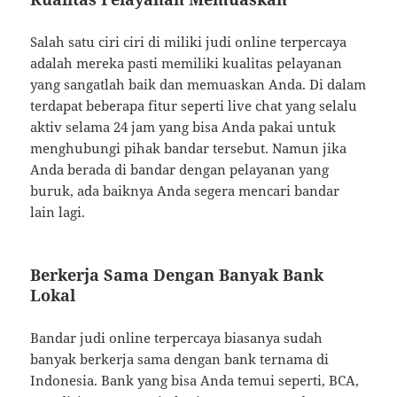
Salah satu ciri ciri di miliki judi online terpercaya
adalah mereka pasti memiliki kualitas pelayanan
yang sangatlah baik dan memuaskan Anda. Di dalam
terdapat beberapa fitur seperti live chat yang selalu
aktiv selama 24 jam yang bisa Anda pakai untuk
menghubungi pihak bandar tersebut. Namun jika
Anda berada di bandar dengan pelayanan yang
buruk, ada baiknya Anda segera mencari bandar
lain lagi.
Berkerja Sama Dengan Banyak Bank
Lokal
Bandar judi online terpercaya biasanya sudah
banyak berkerja sama dengan bank ternama di
Indonesia. Bank yang bisa Anda temui seperti, BCA,